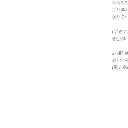
특히 양면
또한 종이
위한 공식
(주)연우
생산설비와
21세기를
귀사의 제
(주)연우