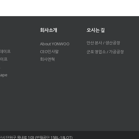
회사소개
오시는 길
안산 본사 / 생산공장
About YONWOO
 테이프
CEO인사말
군포 영업소 / 가공공장
테이프
회사연혁
프
 Tape
시 단원구 목내로 103 (반월공단 15BL-18LOT)