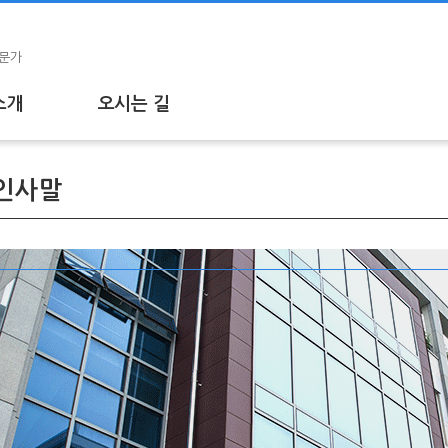
전문가
소개
오시는 길
소개
회사소개
O인사말
용테이프
- About YONWOO
 PET필름 테이프
- CEO인사말
 부직포 테이프
- 회사연혁
 폼 테이프
rential Tape
재 테이프
테이프
성테이프