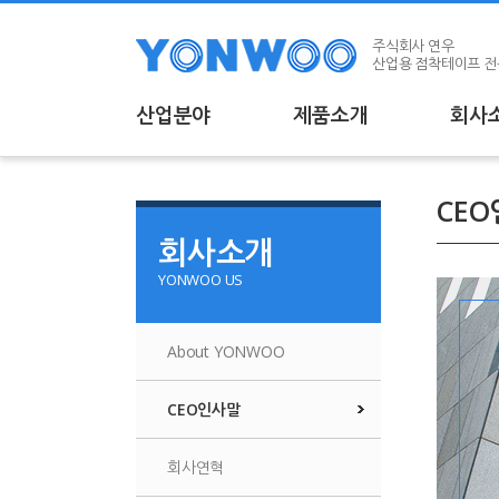
상단메뉴 바로가기
본문 바로가기
본문 하위메뉴 바로가기
하단 바로가기
주식회사 연우
산업용 점착테이프 
산업분야
제품소개
회사
산업분야
제품
CE
회사소개
- 자동차 및 운송장비
- 보호
YONWOO US
- 가전 및 전자제품
- 양면
- 디스플레이
- 양면
About YONWOO
- 제지 및 인쇄
- 양면
- Diffe
CEO인사말
- 무기
- 차광
회사연혁
- 수용